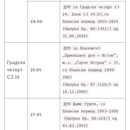
ДУП за Градска четврт СЗ
24, Блок СЗ 24.03,со
24.03.
Плански период 2019-2024
(Одлука бр. 08-1392/3 од
31.08.2020)
ДУП за Локалитет
„Приобален дел – Исток“,
Градска
м.з. „Ѓорче Петров“ – 37,
четврт
25.01.
со Плански период 1998-
СЗ 25
2003
(Одлука бр. 07 1126/5 од
10.12.1999)
ДУП Даме Груев, со
Плански период 1993-1998
27.01.
(Одлука бр. 08-224/1 од
03.02.1993)