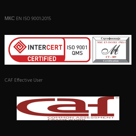
МКС EN ISO 9001:2015
CAF Effective User