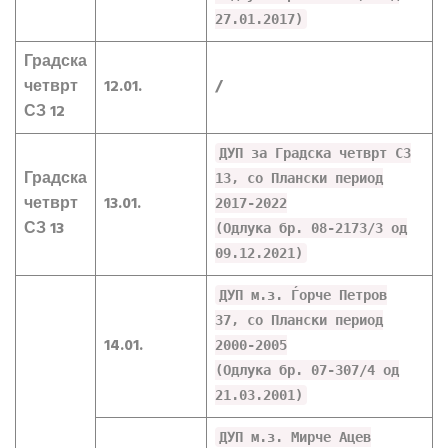
27.01.2017)
Градска
четврт
12.01.
/
СЗ 12
ДУП за Градска четврт СЗ
Градска
13, со Плански период
четврт
13.01.
2017-2022
СЗ 13
(Одлука бр. 08-2173/3 од
09.12.2021)
ДУП м.з. Ѓорче Петров
37, со Плански период
14.01.
2000-2005
(Одлука бр. 07-307/4 од
21.03.2001)
ДУП м.з. Мирче Ацев