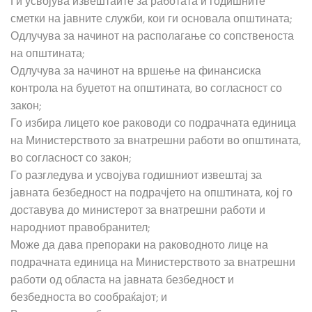
Ги усвојува извештаите за работата и годишните
сметки на јавните служби, кои ги основала општината;
Одлучува за начинот на располагање со сопственоста
на општината;
Одлучува за начинот на вршење на финансиска
контрола на буџетот на општината, во согласност со
закон;
Го избира лицето кое раководи со подрачната единица
на Министерството за внатрешни работи во општината,
во согласност со закон;
Го разгледува и усвојува годишниот извештај за
јавната безбедност на подрачјето на општината, кој го
доставува до министерот за внатрешни работи и
народниот правобранител;
Може да дава препораки на раководното лице на
подрачната единица на Министерството за внатрешни
работи од областа на јавната безбедност и
безбедноста во сообраќајот; и