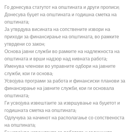
Го донесува статутот на општината и други прописи;
Донесува буџет на општината и годишна сметка на
општината;
Ја утврдува висината на сопствените извори на
приходи за финансирање на општината, во рамките
утврдени со закон;
Основа јавни служби во рамките на надлежноста на
општината и врши надзор над нивната работа;
Именува членови во управните одбори на јавните
служби, кои ги основа;
Усвојува програми за работа и финансиски планови за
финансирање на јавните служби, кои ги основала
општината;
Ги усвојува извештаите за извршување на буџетот и
годишната сметка на општината;
Одлучува за начинот на располагање со сопственоста
на општината;