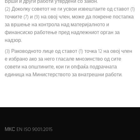
Врши и други работи утврдени со закон.
(2) Доколку советот не ги усвои извештаите од ставот (1)
точките (7) и (9) на овој член, може да покрене постапка
за вршење на контрола над материјалното и
финансиско работење пред надлежниот орган за
надзор.
(3) Раководното лице од ставот (1) точка 12 на овој член
е избрано ако за него гласале мнозинство од сите
совети на општините, кои ги опфаќа подрачната
единица на Министерството за внатрешни работи.
МКС EN ISO 9001:2015