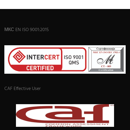
МКС EN ISO 9001:2015
CAF Effective User