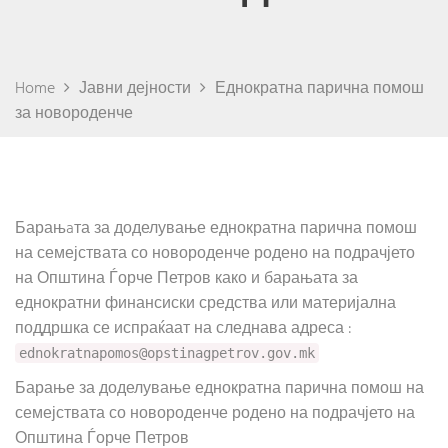
Home
Јавни дејности
Еднократна парична помош
за новороденче
Барањaта за доделување еднократна парична помош
на семејствата со новороденче родено на подрачјето
на Општина Ѓорче Петров како и барањата за
еднократни финансиски средства или материјална
поддршка се испраќаат на следнава адреса :
ednokratnapomos@opstinagpetrov.gov.mk
Барање за доделување еднократна парична помош на
семејствата со новороденче родено на подрачјето на
Општина Ѓорче Петров