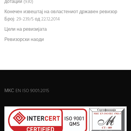
дотации (930)
Конечен извештај на овластениот државен ревизор
Број: 29-239/5 од 22.12.2014
Цели на ревизијата
Ревизорски наоди
МКС EN ISO 9001:2015