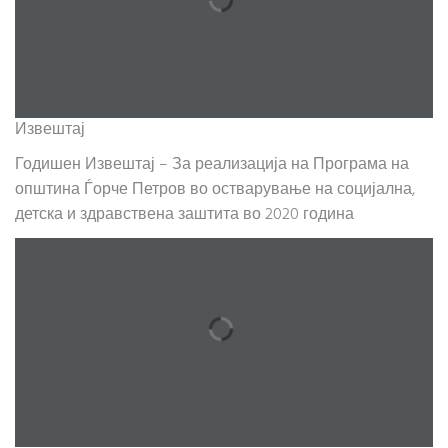
Извештај
Годишен Извештај – За реализација на Програма на
општина Ѓорче Петров во остварување на социјална,
детска и здравствена заштита во 2020 година