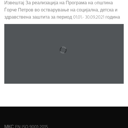
Извештај За реализација на Програма на oпштина
Ѓорче Петров во остварување на социјална, детска и
здравствена заштита за период 01.01.- 30.09.2021 година
МКС EN ISO 9001:2015