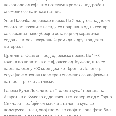
некропола од која што потекнува римски надгробен
споменик со латински натпис.
Уши: Населба од римско време. На 2 км. југозападно од
селото, во лозовите насади со површина од 1,5 хектар
се среќаваат многубројни остатоци од керамички
садови, питоси, покривни ќерамиди и друг градежен
материал.
Црквиште: Осамен наод од римско време. Во 1958
година во нивата на с. Најдовски од Кучково, што се
наоѓа на околу 500 м. од десниот брег на Лепенец,
случајно е откопан мермерен споменик со двојазичен
натпис – грчки и латински.
Голема Кула: Локалитетот *Голема кула* припаѓа на
Атарот на с. Кучково оддалечен 1 км. северно од с. Горно
Свилари. Поаѓајќи од масивната челна кула со
полукружен план, овој кастел во својата прва фаза бил