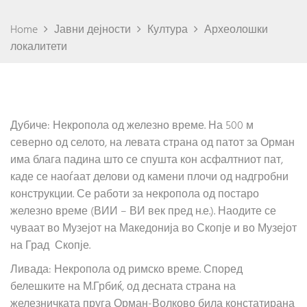
Home
Јавни дејности
Култура
Археолошки
локалитети
Дубиче: Некропола од железно време. На 500 м
северно од селото, на левата страна од патот за Орман
има блага падина што се спушта кон асфалтниот пат,
каде се наоѓаат делови од камени плочи од надгробни
конструкции. Се работи за некропола од постаро
железно време (ВИИ – ВИ век пред н.е.). Наодите се
чуваат во Музејот на Македонија во Скопје и во Музејот
на Град Скопје.
Ливада: Некропола од римско време. Според
белешките на М.Грбиќ, од десната страна на
железничката пруга Орман-Волково била констатирана