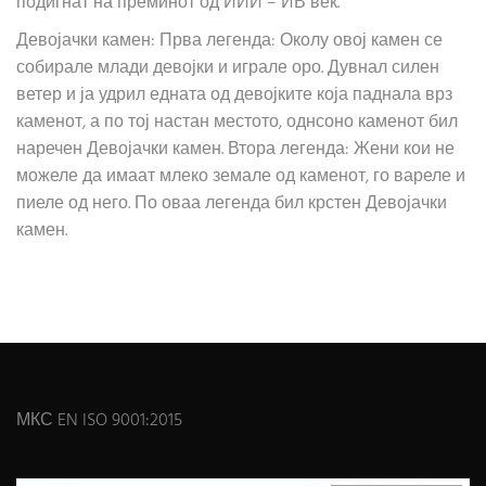
подигнат на преминот од ИИИ – ИВ век.
Девојачки камен: Прва легенда: Околу овој камен се
собирале млади девојки и играле оро. Дувнал силен
ветер и ја удрил едната од девојките која паднала врз
каменот, а по тој настан местото, однсоно каменот бил
наречен Девојачки камен. Втора легенда: Жени кои не
можеле да имаат млеко земале од каменот, го вареле и
пиеле од него. По оваа легенда бил крстен Девојачки
камен.
МКС EN ISO 9001:2015