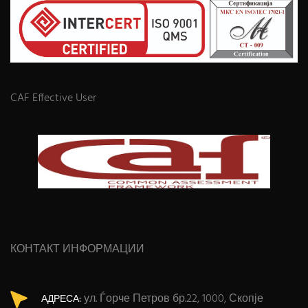
CAF Effective User
КОНТАКТ ИНФОРМАЦИИ
ул. Ѓорче Петров бр.22, 1000, Скопје
АДРЕСА: