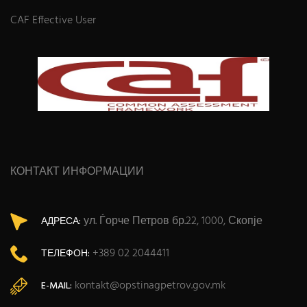
CAF Effective User
КОНТАКТ ИНФОРМАЦИИ
ул. Ѓорче Петров бр.22, 1000, Скопје
АДРЕСА:
+389 02 2044411
ТЕЛЕФОН:
kontakt@opstinagpetrov.gov.mk
E-MAIL: