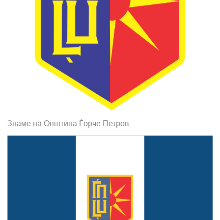
Знаме на Општина Ѓорче Петров