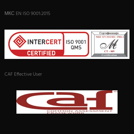
МКС EN ISO 9001:2015
CAF Effective User