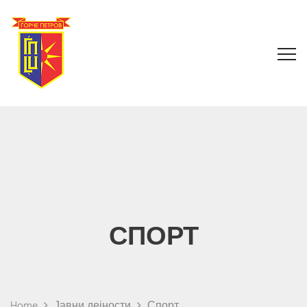
СПОРТ
Home
Јавни дејности
Спорт