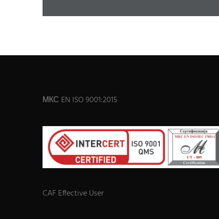
МКС EN ISO 9001:2015
CAF Effective User