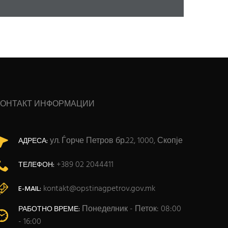
КОНТАКТ ИНФОРМАЦИИ
ул. Ѓорче Петров бр.22, 1000, Скопје
АДРЕСА:
+389 02 2044411
ТЕЛЕФОН:
kontakt@opstinagpetrov.gov.mk
E-MAIL:
Понеделник - Петок: 08:00
РАБОТНО ВРЕМЕ:
- 16:00