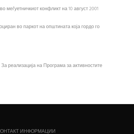
во меѓуетничкиот конфликт на 10 август 2001
лоциран во паркот на општината која гордо го
За реализација на Програма за активностите
КОНТАКТ ИНФОРМАЦИИ