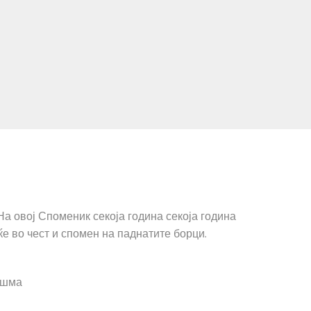
а овој Споменик секоја година секоја година
е во чест и спомен на паднатите борци.
ешма