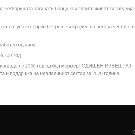
на четворицата загинати борци кои своите живот ги загубија 
кот на јунакот Ѓорче Петров е изграден во негова чест и е 
работен од цинк.
о 2001год.
,изграден е 2008 год од бел мермер.ГОДИШЕН ИЗВЕШТАЈ – 
та и поддршка на невладиниот сектор за 2020 година