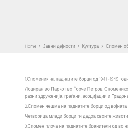
Home
Јавни дејности
Култура
Спомен о
1.Споменик на паднатите борци од 1941 -1945 год
Лоциран во Паркот во Ѓорче Петров. Споменикот
разни здруженија, граѓани, асоцијации и Градо
2.Спомен чешма на паднатите борци од војната 
Четворица млади борци ги дадоа своите животи
3.Спомен плоча на паднатите бранители од војна