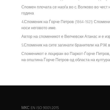
Спомен плочата се наоѓа во с. Волково во чест 
година
4.Споменик на Ѓорче Петров (1864-1921) Спомени
носи неговото име.
Автор на споменикот е Велчевски Атанас и е из
5.Споменик на сите загинати бранители на Р.М. в
Споменикот е лоциран во Паркот-Ѓорче Петров
на општина Ѓорче Петров од областа на култура
МКС EN ISO 9001:2015