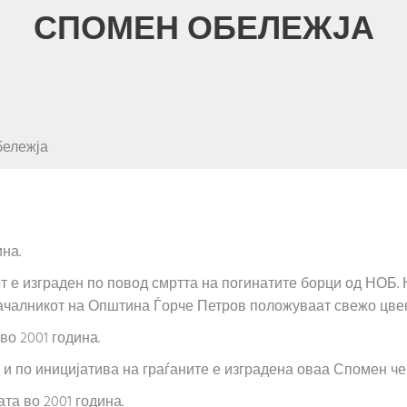
СПОМЕН ОБЕЛЕЖЈА
бележја
ина.
 е изграден по повод смртта на погинатите борци од НОБ. Н
началникот на Општина Ѓорче Петров положуваат свежо цвеќ
во 2001 година.
 и по иницијатива на граѓаните е изградена оваа Спомен ч
та во 2001 година.