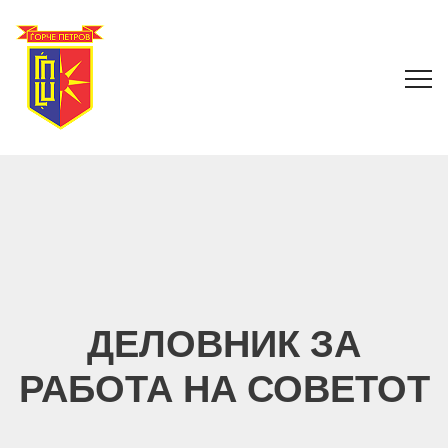
ДЕЛОВНИК ЗА
РАБОТА НА СОВЕТОТ