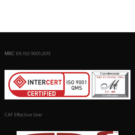
МКС EN ISO 9001:2015
CAF Effective User