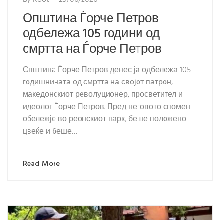
By
Root
29/06/2026
Општина Ѓорче Петров
одбележа 105 години од
смртта на Ѓорче Петров
Општина Ѓорче Петров денес ја одбележа 105-
годишнината од смртта на својот патрон,
македонскиот револуционер, просветител и
идеолог Ѓорче Петров. Пред неговото спомен-
обележје во реонскиот парк, беше положено
цвеќе и беше…
Read More