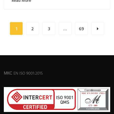
Read More
1
2
3
…
69
МКС EN ISO 9001:2015