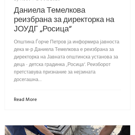
Даниела Темелкова
реизбрана за директорка на
ЈОУДГ „Росица“
Општина Ѓорче Петров ја информира јавноста
дека м-р Даниела Темелкова е реизбрана за
директорка на Јавната општинска установа за
деца - детска градинка „Росица“. Реизборот
претставува признание за нејзината
досегашна…
Read More