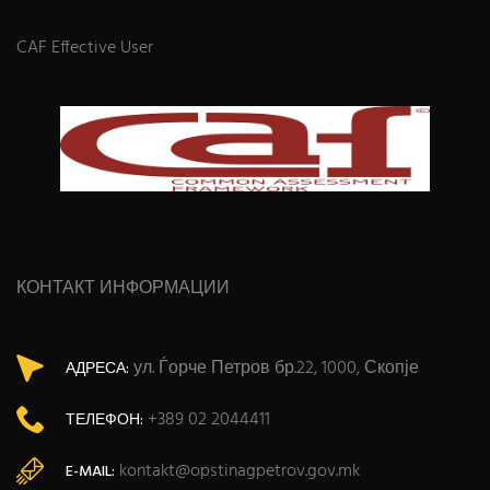
CAF Effective User
КОНТАКТ ИНФОРМАЦИИ
ул. Ѓорче Петров бр.22, 1000, Скопје
АДРЕСА:
+389 02 2044411
ТЕЛЕФОН:
kontakt@opstinagpetrov.gov.mk
E-MAIL: