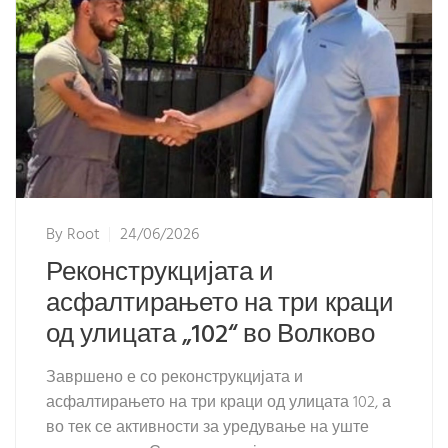
By
Root
24/06/2026
Реконструкцијата и
асфалтирањето на три краци
од улицата „102“ во Волково
Завршено е со реконструкцијата и
асфалтирањето на три краци од улицата 102, а
во тек се активности за уредување на уште