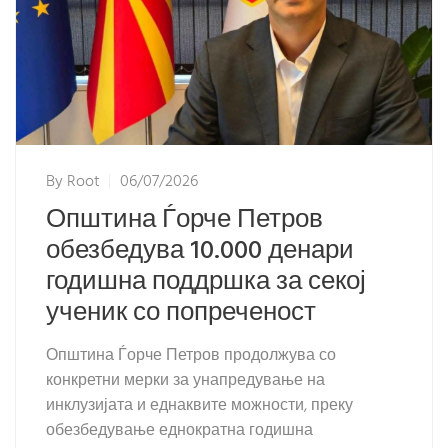
By
Root
06/07/2026
Општина Ѓорче Петров
обезбедува 10.000 денари
годишна поддршка за секој
ученик со попреченост
Општина Ѓорче Петров продолжува со
конкретни мерки за унапредување на
инклузијата и еднаквите можности, преку
обезбедување еднократна годишна