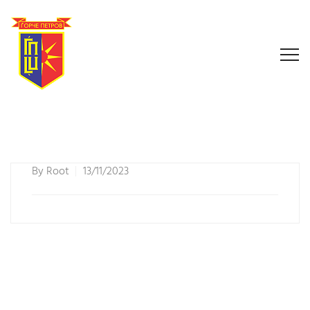
By
Root
13/11/2023