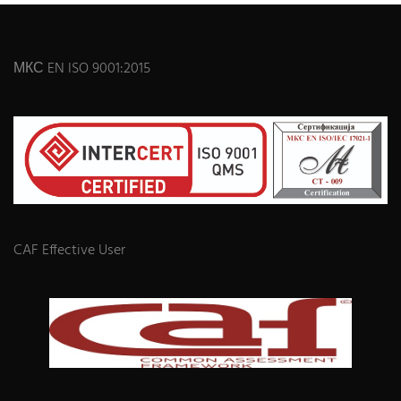
МКС EN ISO 9001:2015
CAF Effective User