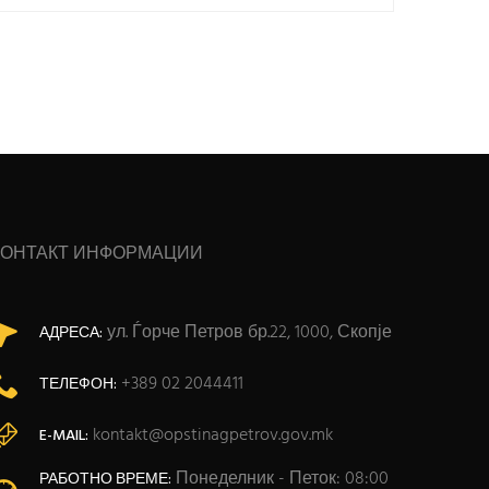
КОНТАКТ ИНФОРМАЦИИ
ул. Ѓорче Петров бр.22, 1000, Скопје
АДРЕСА:
+389 02 2044411
ТЕЛЕФОН:
kontakt@opstinagpetrov.gov.mk
E-MAIL:
Понеделник - Петок: 08:00
РАБОТНО ВРЕМЕ: