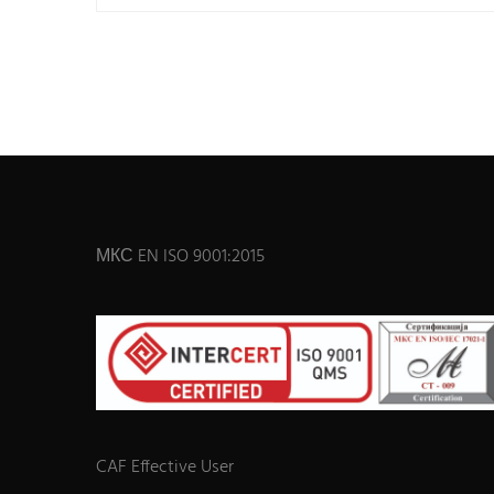
МКС EN ISO 9001:2015
CAF Effective User