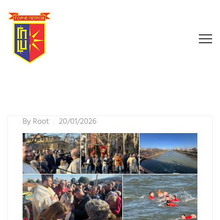
By
Root
20/01/2026