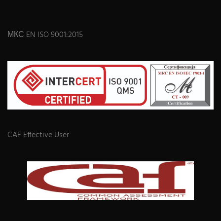
МКС EN ISO 9001:2015
CAF Effective User