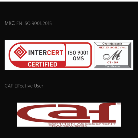
МКС EN ISO 9001:2015
CAF Effective User