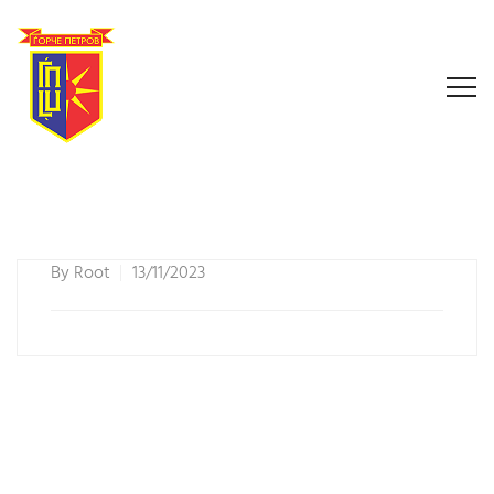
By
Root
13/11/2023