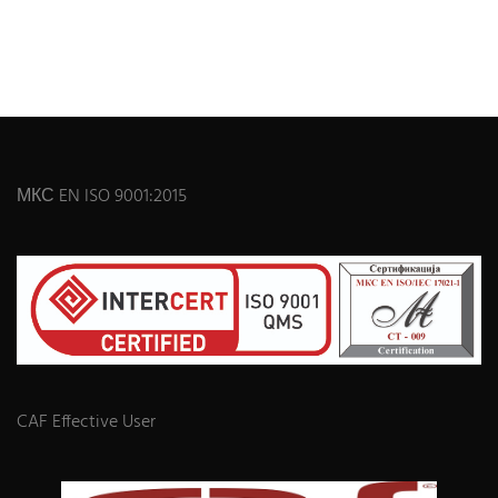
МКС EN ISO 9001:2015
CAF Effective User