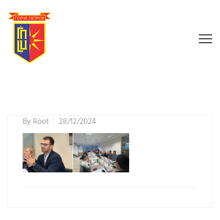
By
Root
28/12/2024