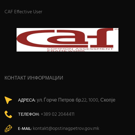
CAF Effective User
КОНТАКТ ИНФОРМАЦИИ
ул. Ѓорче Петров бр.22, 1000, Скопје
АДРЕСА:
+389 02 2044411
ТЕЛЕФОН:
kontakt@opstinagpetrov.gov.mk
E-MAIL: