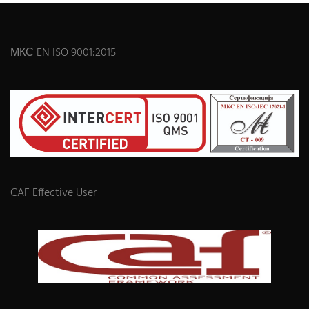
МКС EN ISO 9001:2015
CAF Effective User