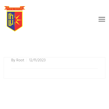
By
Root
12/11/2023