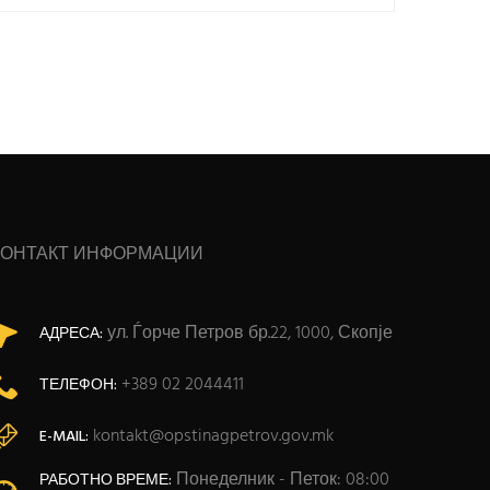
КОНТАКТ ИНФОРМАЦИИ
ул. Ѓорче Петров бр.22, 1000, Скопје
АДРЕСА:
+389 02 2044411
ТЕЛЕФОН:
kontakt@opstinagpetrov.gov.mk
E-MAIL:
Понеделник - Петок: 08:00
РАБОТНО ВРЕМЕ: