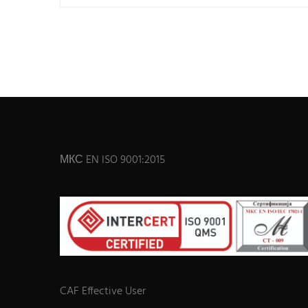
МКС EN ISO 9001:2015
CAF Effective User