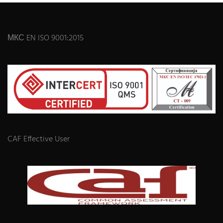
МКС EN ISO 9001:2015
CAF Effective User