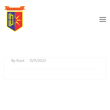
By
Root
13/11/2023