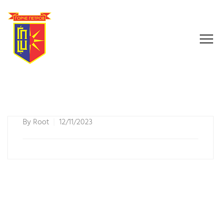
By
Root
12/11/2023