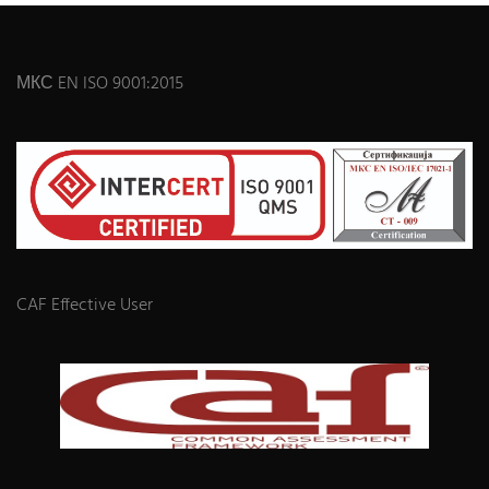
МКС EN ISO 9001:2015
CAF Effective User