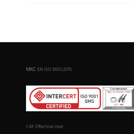
МКС EN ISO 9001:2015
CAF Effective User