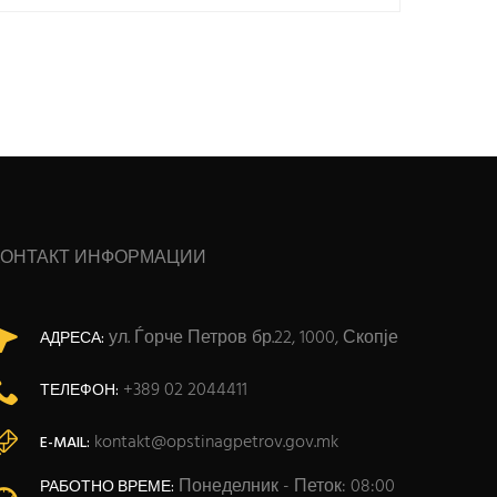
КОНТАКТ ИНФОРМАЦИИ
ул. Ѓорче Петров бр.22, 1000, Скопје
АДРЕСА:
+389 02 2044411
ТЕЛЕФОН:
kontakt@opstinagpetrov.gov.mk
E-MAIL:
Понеделник - Петок: 08:00
РАБОТНО ВРЕМЕ: