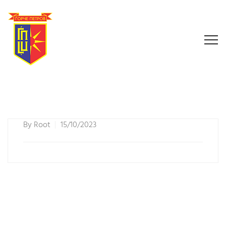
By
Root
15/10/2023