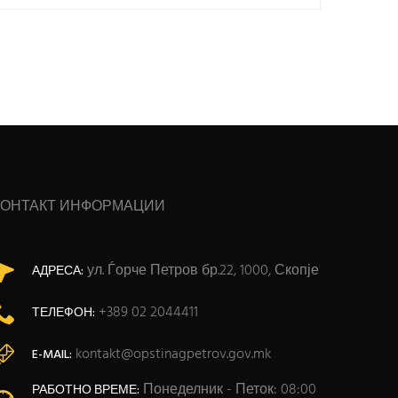
КОНТАКТ ИНФОРМАЦИИ
ул. Ѓорче Петров бр.22, 1000, Скопје
АДРЕСА:
+389 02 2044411
ТЕЛЕФОН:
kontakt@opstinagpetrov.gov.mk
E-MAIL:
Понеделник - Петок: 08:00
РАБОТНО ВРЕМЕ: