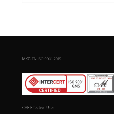
МКС EN ISO 9001:2015
CAF Effective User