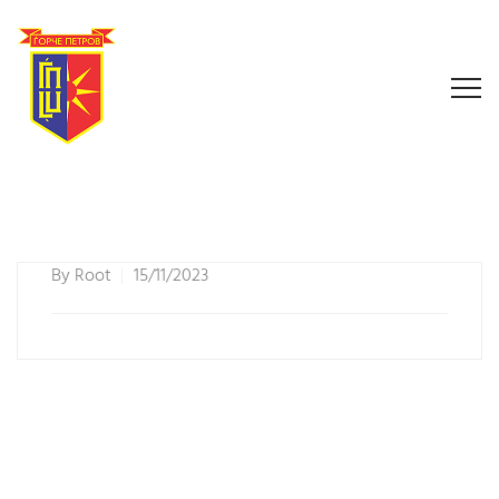
By
Root
15/11/2023