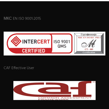
МКС EN ISO 9001:2015
CAF Effective User