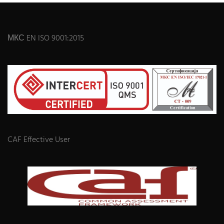
МКС EN ISO 9001:2015
CAF Effective User