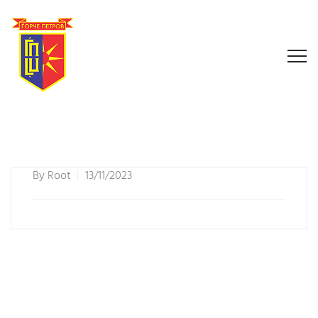
By
Root
13/11/2023