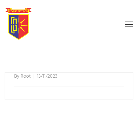
By
Root
13/11/2023