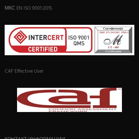
МКС EN ISO 9001:2015
CAF Effective User