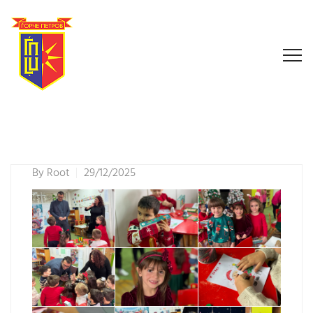
By
Root
29/12/2025