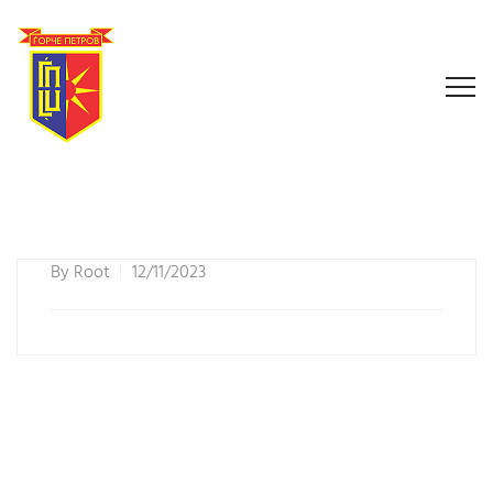
By
Root
12/11/2023