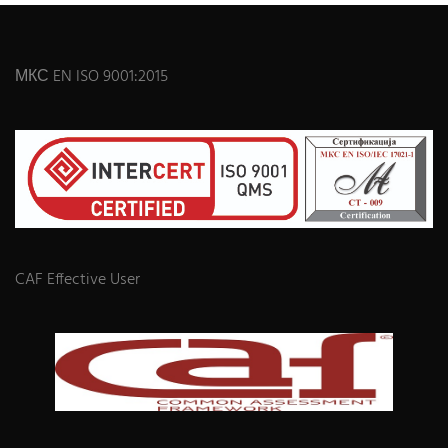
МКС EN ISO 9001:2015
CAF Effective User