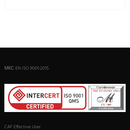
МКС EN ISO 9001:2015
CAF Effective User