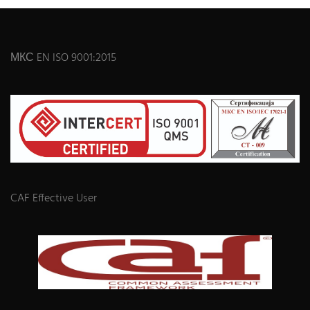
МКС EN ISO 9001:2015
CAF Effective User