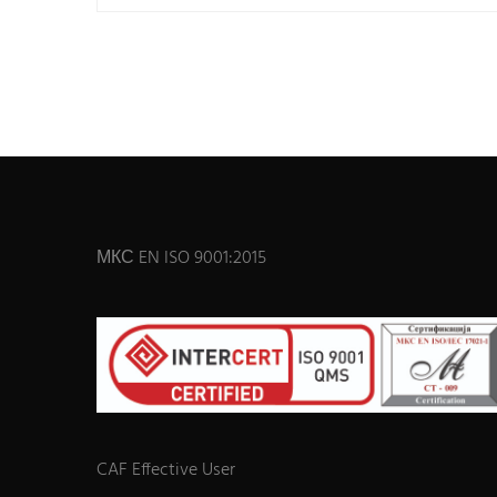
МКС EN ISO 9001:2015
CAF Effective User