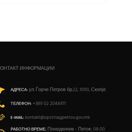
КОНТАКТ ИНФОРМАЦИИ
ул. Ѓорче Петров бр.22, 1000, Скопје
АДРЕСА:
+389 02 2044411
ТЕЛЕФОН:
kontakt@opstinagpetrov.gov.mk
E-MAIL:
Понеделник - Петок: 08:00
РАБОТНО ВРЕМЕ: