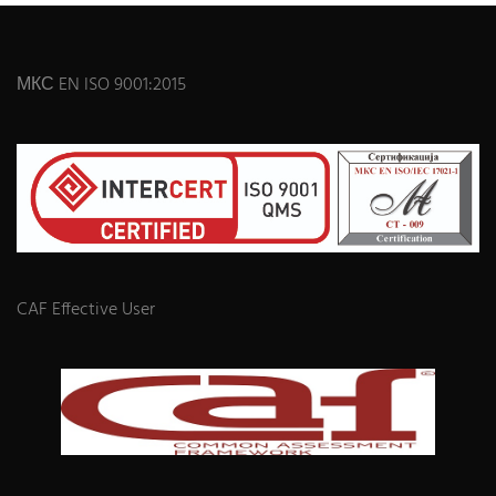
МКС EN ISO 9001:2015
CAF Effective User