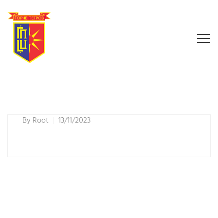
By
Root
13/11/2023