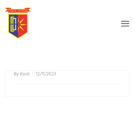
By
Root
12/11/2023