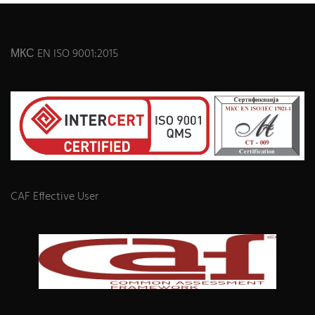
МКС EN ISO 9001:2015
CAF Effective User