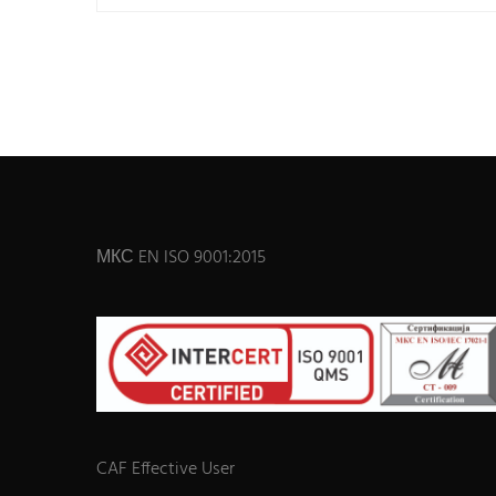
МКС EN ISO 9001:2015
CAF Effective User