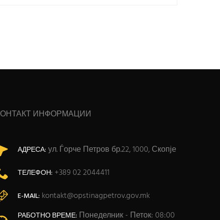
КОНТАКТ ИНФОРМАЦИИ
ул. Ѓорче Петров бр.22, 1000, Скопје
АДРЕСА:
+389 02 2044411
ТЕЛЕФОН:
kontakt@opstinagpetrov.gov.mk
E-MAIL:
Понеделник - Петок: 08:00
РАБОТНО ВРЕМЕ: