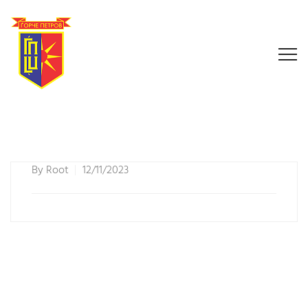
By
Root
12/11/2023