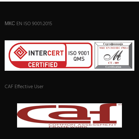
МКС EN ISO 9001:2015
CAF Effective User