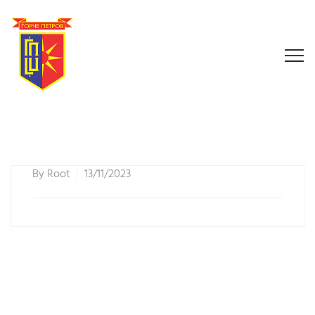
By
Root
13/11/2023