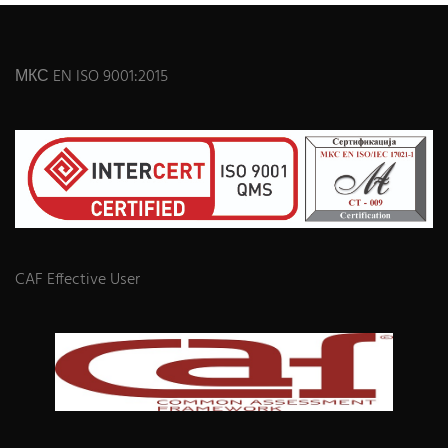
МКС EN ISO 9001:2015
CAF Effective User