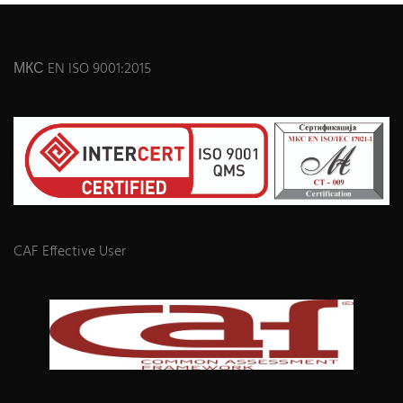
МКС EN ISO 9001:2015
CAF Effective User