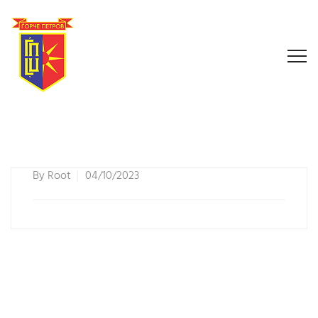
By
Root
04/10/2023