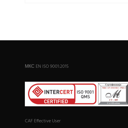
МКС EN ISO 9001:2015
CAF Effective User