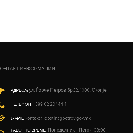
КОНТАКТ ИНФОРМАЦИИ
ул. Ѓорче Петров бр.22, 1000, Скопје
АДРЕСА:
+389 02 2044411
ТЕЛЕФОН:
kontakt@opstinagpetrov.gov.mk
E-MAIL:
Понеделник - Петок: 08:00
РАБОТНО ВРЕМЕ: