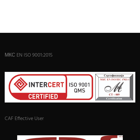
МКС EN ISO 9001:2015
CAF Effective User