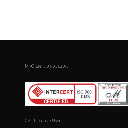
МКС EN ISO 9001:2015
CAF Effective User