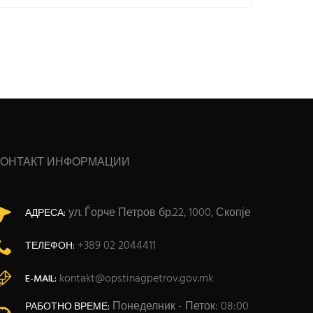
КОНТАКТ ИНФОРМАЦИИ
ул. Ѓорче Петров бр.22, 1000, Скопје
АДРЕСА:
+389 02 2044411
ТЕЛЕФОН:
kontakt@opstinagpetrov.gov.mk
E-MAIL:
Понеделник - Петок: 08:00
РАБОТНО ВРЕМЕ: