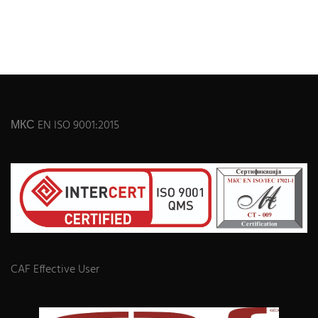
МКС EN ISO 9001:2015
CAF Effective User