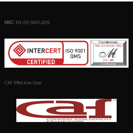
МКС EN ISO 9001:2015
CAF Effective User