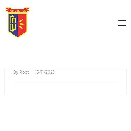
By
Root
15/11/2023