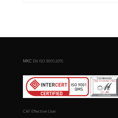
МКС EN ISO 9001:2015
CAF Effective User