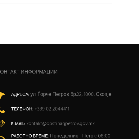
КОНТАКТ ИНФОРМАЦИИ
ул. Ѓорче Петров бр.22, 1000, Скопје
АДРЕСА:
+389 02 2044411
ТЕЛЕФОН:
kontakt@opstinagpetrov.gov.mk
E-MAIL:
Понеделник - Петок: 08:00
РАБОТНО ВРЕМЕ: