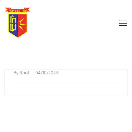
By
Root
04/10/2023