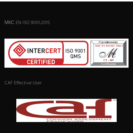
МКС EN ISO 9001:2015
CAF Effective User