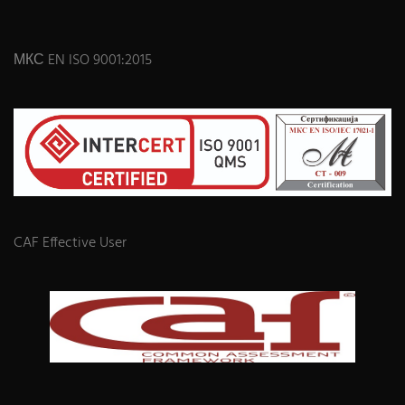
МКС EN ISO 9001:2015
CAF Effective User